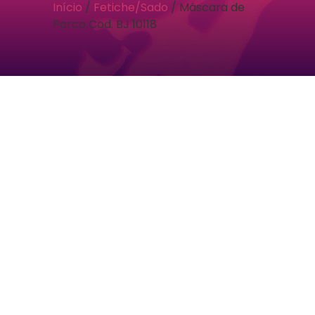
Início
/
Fetiche/Sado
/ Máscara de
Porco Cod. BJ 10118