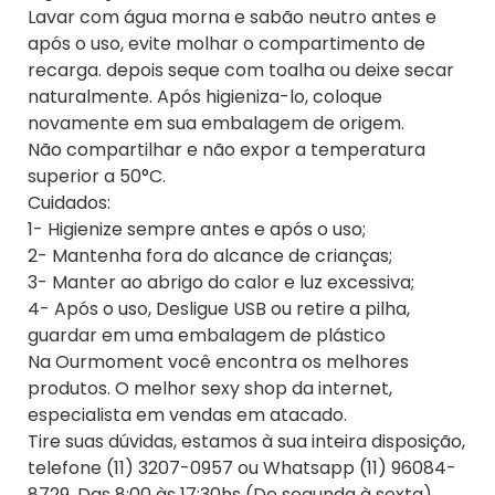
Lavar com água morna e sabão neutro antes e
após o uso, evite molhar o compartimento de
recarga. depois seque com toalha ou deixe secar
naturalmente. Após higieniza-lo, coloque
novamente em sua embalagem de origem.
Não compartilhar e não expor a temperatura
superior a 50°C.
Cuidados:
1- Higienize sempre antes e após o uso;
2- Mantenha fora do alcance de crianças;
3- Manter ao abrigo do calor e luz excessiva;
4- Após o uso, Desligue USB ou retire a pilha,
guardar em uma embalagem de plástico
Na Ourmoment você encontra os melhores
produtos. O melhor sexy shop da internet,
especialista em vendas em atacado.
Tire suas dúvidas, estamos à sua inteira disposição,
telefone (11) 3207-0957 ou Whatsapp (11) 96084-
8729. Das 8:00 às 17:30hs (De segunda à sexta)