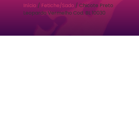
Início
/
Fetiche/Sado
/ Chicote Preto
Leopardo Vermelho Cod. BL 10030