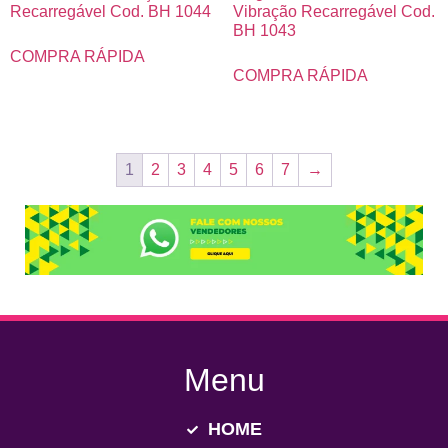
Recarregável Cod. BH 1044
Vibração Recarregável Cod.
BH 1043
COMPRA RÁPIDA
COMPRA RÁPIDA
1
2
3
4
5
6
7
→
Menu
HOME