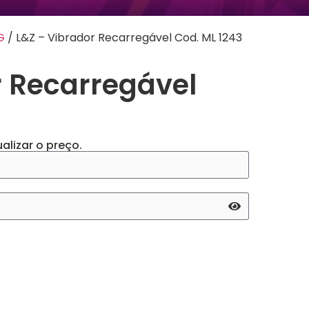
G
/ L&Z – Vibrador Recarregável Cod. ML 1243
r Recarregável
alizar o preço.