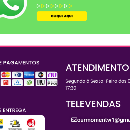
E PAGAMENTOS
ATENDIMENT
Segunda à Sexta-Feira das 0
17:30
TELEVENDAS
E ENTREGA
ourmomentw1@gma