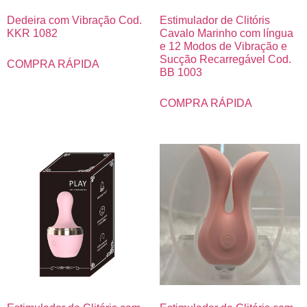
Dedeira com Vibração Cod.
Estimulador de Clitóris
KKR 1082
Cavalo Marinho com língua
e 12 Modos de Vibração e
Sucção Recarregável Cod.
COMPRA RÁPIDA
BB 1003
COMPRA RÁPIDA