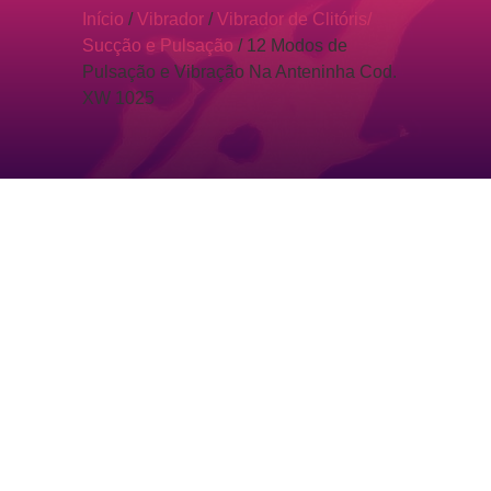
Início
/
Vibrador
/
Vibrador de Clitóris/
Sucção e Pulsação
/ 12 Modos de
Pulsação e Vibração Na Anteninha Cod.
XW 1025