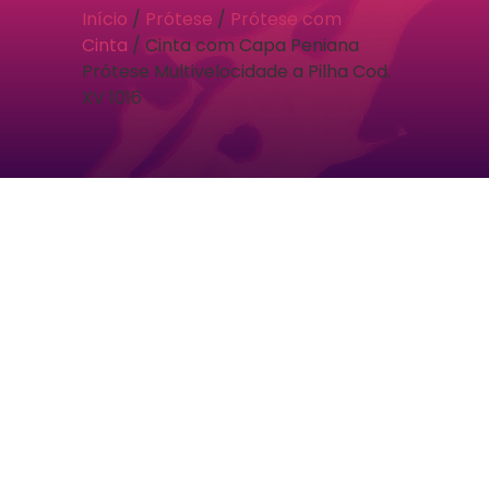
Início
/
Prótese
/
Prótese com
Cinta
/ Cinta com Capa Peniana
Prótese Multivelocidade a Pilha Cod.
XV 1016