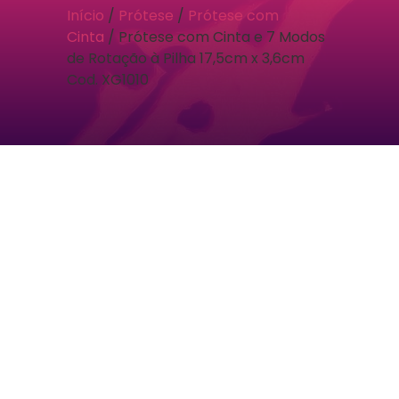
Início
/
Prótese
/
Prótese com
Cinta
/ Prótese com Cinta e 7 Modos
de Rotação à Pilha 17,5cm x 3,6cm
Cod. XG1010