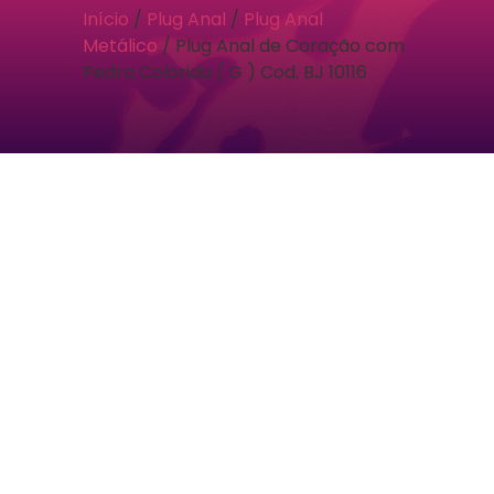
Início
/
Plug Anal
/
Plug Anal
Metálico
/ Plug Anal de Coração com
Pedra Colorida ( G ) Cod. BJ 10116