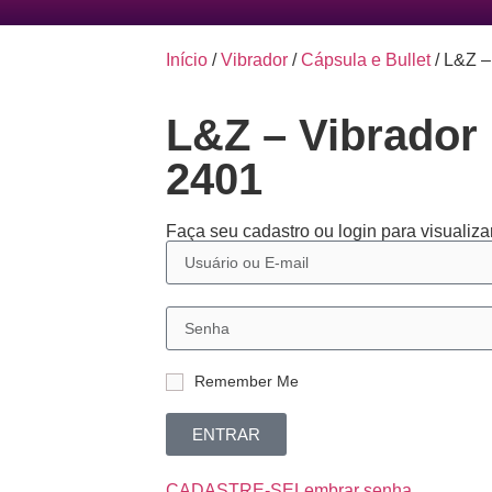
Início
/
Vibrador
/
Cápsula e Bullet
/ L&Z –
L&Z – Vibrador 
2401
Faça seu cadastro ou login para visualizar
Remember Me
ENTRAR
CADASTRE-SE
Lembrar senha