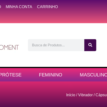
O
MINHA CONTA
CARRINHO
PRÓTESE
FEMININO
MASCULIN
Início
/
Vibrador
/
Cápsul