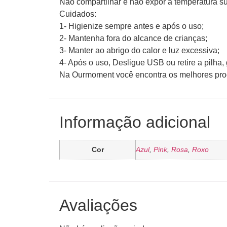
Não compartilhar e não expor a temperatura su
Cuidados:
1- Higienize sempre antes e após o uso;
2- Mantenha fora do alcance de crianças;
3- Manter ao abrigo do calor e luz excessiva;
4- Após o uso, Desligue USB ou retire a pilh
Na Ourmoment você encontra os melhores produ
Informação adicional
Cor
Azul
,
Pink
,
Rosa
,
Roxo
Avaliações