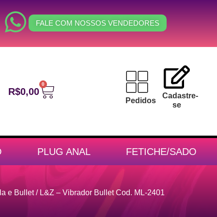
FALE COM NOSSOS VENDEDORES
0
R$
0,00
Cadastre-
Pedidos
se
O
PLUG ANAL
FETICHE/SADO
a e Bullet
/ L&Z – Vibrador Bullet Cod. ML-2401