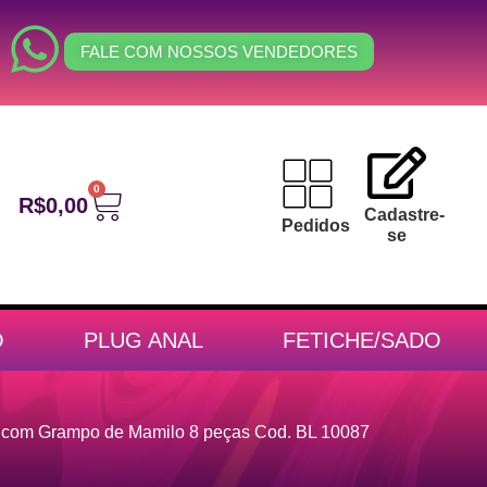
FALE COM NOSSOS VENDEDORES
0
R$
0,00
Cadastre-
Pedidos
se
O
PLUG ANAL
FETICHE/SADO
 com Grampo de Mamilo 8 peças Cod. BL 10087