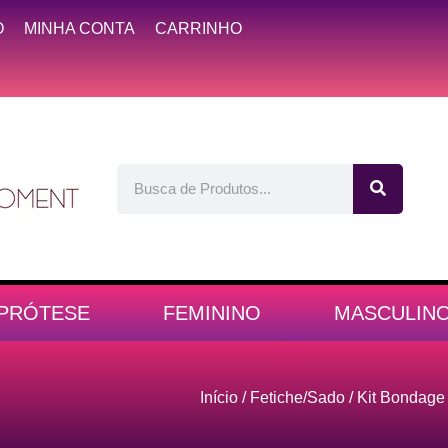
O
MINHA CONTA
CARRINHO
PRÓTESE
FEMININO
MASCULIN
Início
/
Fetiche/Sado
/ Kit Bondage