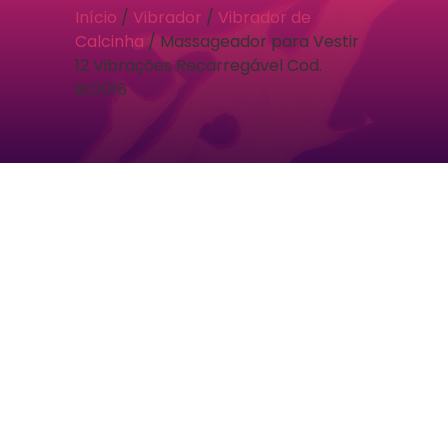
Início
/
Vibrador
/
Vibrador de
Calcinha
/ Massageador para Vestir
12 Vibrações Recarregável Cod.
BC1016