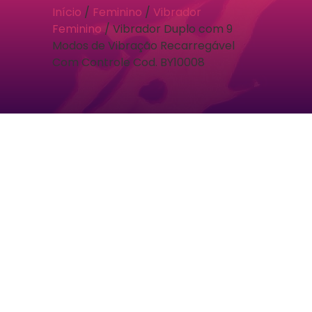
Início
/
Feminino
/
Vibrador
Feminino
/ Vibrador Duplo com 9
Modos de Vibração Recarregável
Com Controle Cod. BY10008