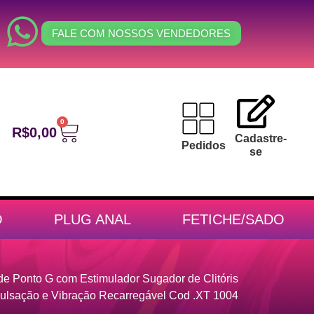
FALE COM NOSSOS VENDEDORES
0
R$
0,00
Cadastre-
Pedidos
se
O
PLUG ANAL
FETICHE/SADO
 de Ponto G com Estimulador Sugador de Clitóris
ulsação e Vibração Recarregável Cod .XT 1004