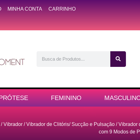
O
MINHA CONTA
CARRINHO
PRÓTESE
FEMININO
MASCULIN
/
Vibrador
/
Vibrador de Clitóris/ Sucção e Pulsação
/ Vibrador
com 9 Modos de P