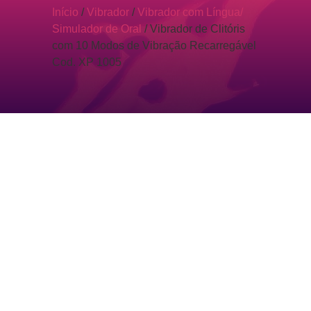
Início
/
Vibrador
/
Vibrador com Língua/
Simulador de Oral
/ Vibrador de Clitóris
com 10 Modos de Vibração Recarregável
Cod. XP 1005