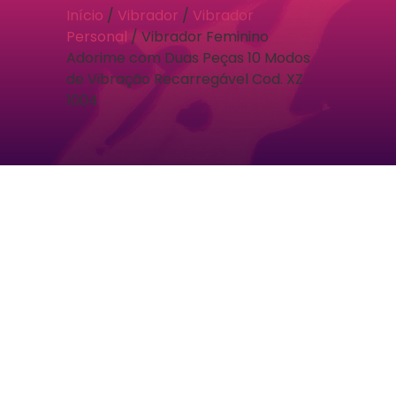
Início
/
Vibrador
/
Vibrador
Personal
/ Vibrador Feminino
Adorime com Duas Peças 10 Modos
de Vibração Recarregável Cod. XZ
1004