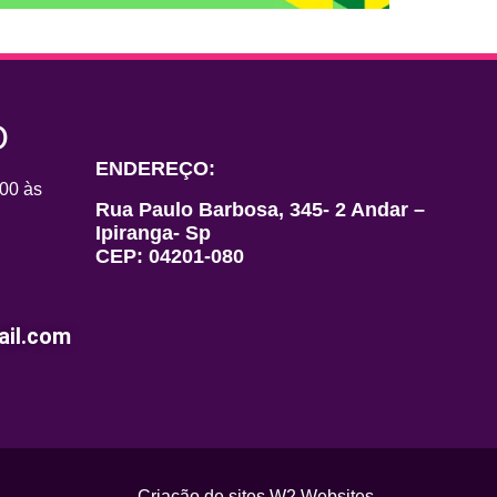
O
ENDEREÇO:
00 às
Rua Paulo Barbosa, 345- 2 Andar –
Ipiranga- Sp
CEP: 04201-080
il.com
Criação de sites
W2 Websites