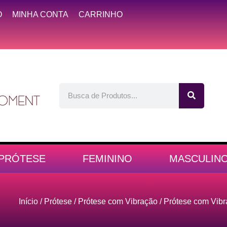
O
MINHA CONTA
CARRINHO
PRÓTESE
FEMININO
MASCULIN
Início
/
Prótese
/
Prótese com Vibração
/ Prótese com Vibr