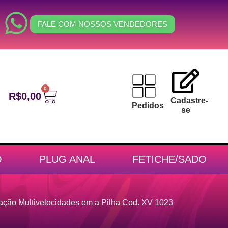
FALE COM NOSSOS VENDEDORES
0
R$
0,00
Cadastre-
Pedidos
se
O
PLUG ANAL
FETICHE/SADO
ação Multivelocidades em a Pilha Cod. XV 1023