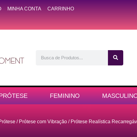
O
MINHA CONTA
CARRINHO
PRÓTESE
FEMININO
MASCULIN
Prótese
/
Prótese com Vibração
/ Prótese Realística Recarregá