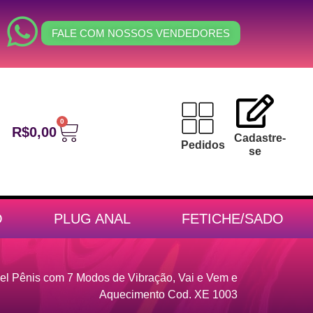
FALE COM NOSSOS VENDEDORES
0
R$
0,00
Cadastre-
Pedidos
se
O
PLUG ANAL
FETICHE/SADO
vel Pênis com 7 Modos de Vibração, Vai e Vem e
Aquecimento Cod. XE 1003