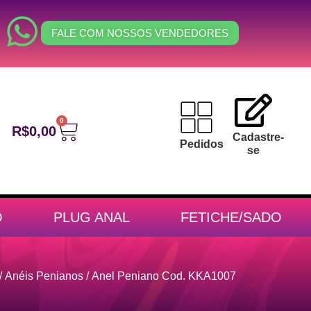
FALE COM NOSSOS VENDEDORES
0
R$
0,00
Cadastre-
Pedidos
se
O
PLUG ANAL
FETICHE/SADO
/
Anéis Penianos
/ Anel Peniano Cod. KKA1007