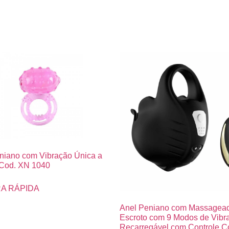
niano com Vibração Única a
 Cod. XN 1040
A RÁPIDA
Anel Peniano com Massagead
Escroto com 9 Modos de Vibr
Recarregável com Controle C