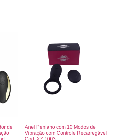
or de
Anel Peniano com 10 Modos de
ação
Vibração com Controle Recarregável
od.
Cod. XZ 1003