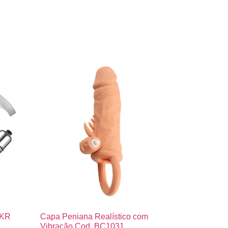
KKR
Capa Peniana Realístico com
Vibração Cod. BC1031