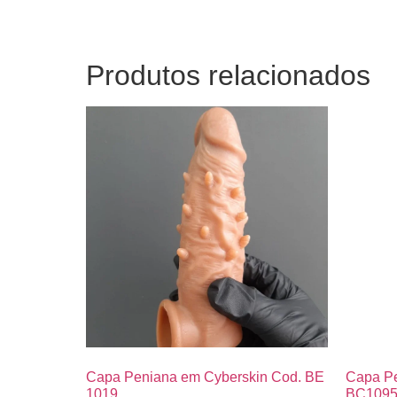
Produtos relacionados
Capa Peniana em Cyberskin Cod. BE
Capa Pe
1019
BC109