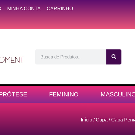
O
MINHA CONTA
CARRINHO
PRÓTESE
FEMININO
MASCULIN
Início
/
Capa
/
Capa Peni