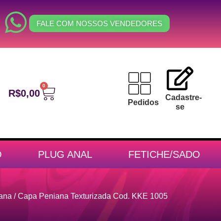
FALE COM NOSSOS VENDEDORES
0
R$
0,00
Cadastre-
Pedidos
se
O
PLUG ANAL
FETICHE/SADO
ana
/ Capa Peniana Texturizada Cod. KKE 1005